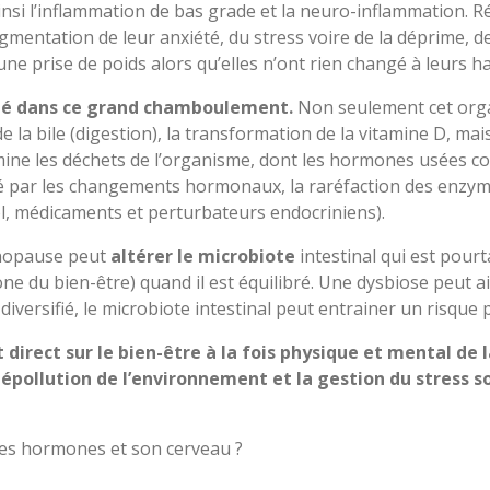
ainsi l’inflammation de bas grade et la neuro-inflammation. 
mentation de leur anxiété, du stress voire de la déprime, d
 une prise de poids alors qu’elles n’ont rien changé à leurs h
clé dans ce grand chamboulement.
Non seulement cet orga
 la bile (digestion), la transformation de la vitamine D, ma
 élimine les déchets de l’organisme, dont les hormones usées 
é par les changements hormonaux, la raréfaction des enzyme
ool, médicaments et perturbateurs endocriniens).
énopause peut
altérer le microbiote
intestinal qui est pour
e du bien-être) quand il est équilibré. Une dysbiose peut a
iversifié, le
microbiote intestinal peut entrainer un risque 
t direct sur le bien-être à la fois physique et mental 
 dépollution de l’environnement et la gestion du stress s
ses hormones et son cerveau ?