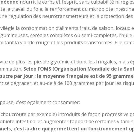
ranéenne
nourrit le corps et l’esprit, sans culpabilité ni règles
ite le travail du foie, le renforcement du microbiote intestin
une régulation des neurotransmetteurs et la protection des
ilégie la consommation d’aliments frais, de saison, locaux 
égumineuses, céréales complètes ou semi-complètes, l’huile d
imitant la viande rouge et les produits transformés. Elle ram
vite de plus les pics de glycémie et donc les fringales, mais é
flammation.
Selon l’OMS (Organisation Mondiale de la Sant
sucre par jour : la moyenne française est de 95 gramm
t se dégrader, et au-delà de 100 grammes par jour les ris
opause, c'est également consommer:
(choucroute par exemple) introduits de façon progressive d
crobiote intestinal et augmenter l’apport de certaines vitamin
nels, c’est-à-dire qui permettent un fonctionnement o