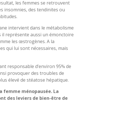
Résultat, les femmes se retrouvent
es insomnies, des tendinites ou
abitudes.
ne intervient dans le métabolisme
is il représente aussi un émonctoire
comme les œstrogènes. A la
s qui lui sont nécessaires, mais
tant responsable d’environ 95% de
insi provoquer des troubles de
plus élevé de stéatose hépatique.
de la femme ménopausée. La
ont des leviers de bien-être de