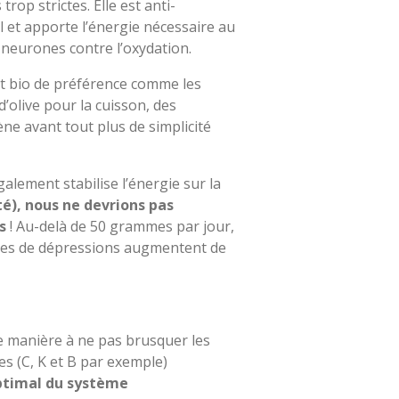
 trop strictes. Elle est anti-
al et apporte l’énergie nécessaire au
 neurones contre l’oxydation.
et bio de préférence comme les
’olive pour la cuisson, des
ène avant tout plus de simplicité
galement stabilise l’énergie sur la
é), nous ne devrions pas
es
! Au-delà de 50 grammes par jour,
ques de dépressions augmentent de
e manière à ne pas brusquer les
es (C, K et B par exemple)
ptimal du système