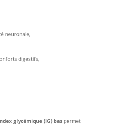
ité neuronale,
onforts digestifs,
ndex glycémique (IG) bas
permet