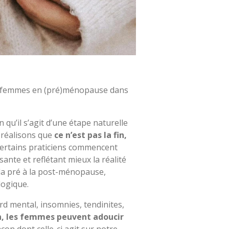
des femmes en (pré)ménopause dans
qu’il s’agit d’une étape naturelle
 réalisons que
ce n’est pas la fin,
ertains praticiens commencent
sante et reflétant mieux la réalité
la pré à la post-ménopause,
logique.
d mental, insomnies, tendinites,
on, les femmes peuvent adoucir
açon dont celle-ci agit sur notre