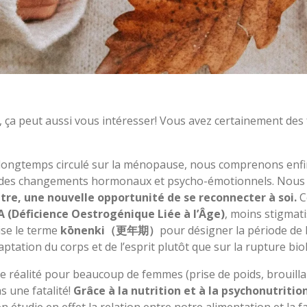
re, ça peut aussi vous intéresser! Vous avez certainement 
 longtemps circulé sur la ménopause, nous comprenons enfin 
r des changements hormonaux et psycho-émotionnels. Nous
tre, une nouvelle opportunité de se reconnecter à soi.
C
 (Déficience Oestrogénique Liée à l’Âge)
, moins stigmati
ise le terme
kōnenki（更年期）
pour désigner la période de 
aptation du corps et de l’esprit plutôt que sur la rupture bio
 réalité pour beaucoup de femmes (prise de poids, brouillar
s une fatalité!
Grâce à la nutrition et à la psychonutriti
n étudie en effet la relation entre notre alimentation et la f