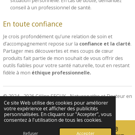
situation personnelle. En cas de doute, demandez
conseil à un professionnel de santé.
En toute confiance
Je crois profondément qu’une relation de soin et
d’accompagnement repose sur la
confiance et la clarté
.
Partager mes découvertes et mes coups de cœur
produits fait partie de mon souhait de vous offrir des
outils fiables pour votre santé naturelle, tout en restant
fidèle à mon
éthique professionnelle.
© 2024 - 2026 Céline SEGUY - Naturopathe et Docteur en
Ce site Web utilise des cookies pour améliorer
Pharmacie
votre expérience et afficher des publicités
Propulsé par
Webador
personnalisées. En cliquant sur "Accepter", vous
consentez à l'utilisation de tous les cookies.
Refuser
Accepter
E-mail
Téléphone
Carte
Instagram