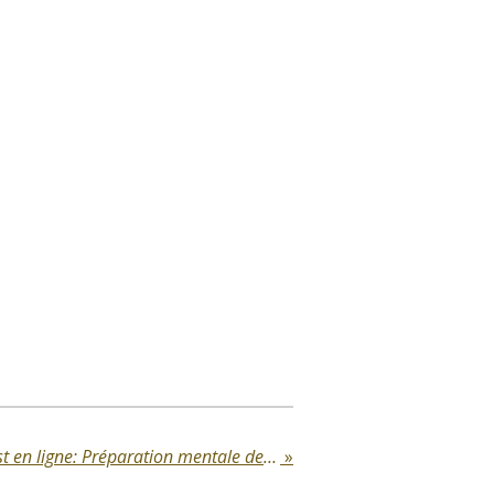
L'épisode 7 du podcast est en ligne: Préparation mentale des sportifs
»